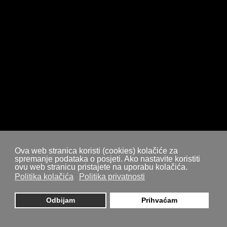
Ova web stranica koristi (cookies) kolačiće za
spremanje podataka o posjeti. Ako nastavite koristiti
ovu web stranicu pristajete na uporabu kolačića.
Politika kolačića
Politika privatnosti
Odbijam
Prihvaćam