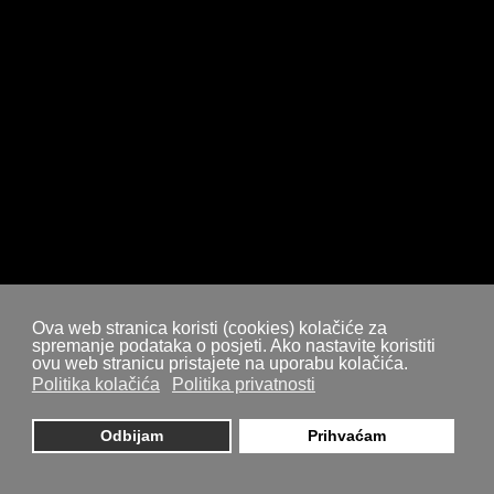
Ova web stranica koristi (cookies) kolačiće za
spremanje podataka o posjeti. Ako nastavite koristiti
ovu web stranicu pristajete na uporabu kolačića.
Politika kolačića
Politika privatnosti
Odbijam
Prihvaćam